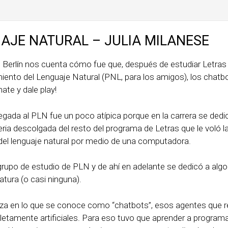
AJE NATURAL – JULIA MILANESE
 Berlín nos cuenta cómo fue que, después de estudiar Letras
miento del Lenguaje Natural (PNL, para los amigos), los chatb
ate y dale play!
 llegada al PLN fue un poco atípica porque en la carrera se dedi
eria descolgada del resto del programa de Letras que le voló l
del lenguaje natural por medio de una computadora.
rupo de estudio de PLN y de ahí en adelante se dedicó a alg
ratura (o casi ninguna).
liza en lo que se conoce como “chatbots”, esos agentes que
tamente artificiales. Para eso tuvo que aprender a program