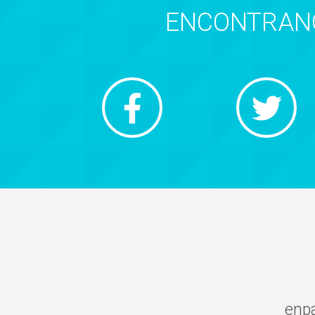
ENCONTRANO
enp