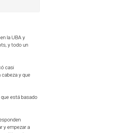
 en la UBA y
ots, y todo un
có casi
a cabeza y que
o que está basado
 responden
ar y empezar a